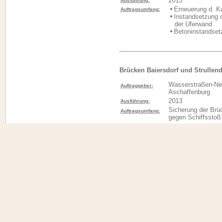
2013
Ausführung:
Erneuerung d. K
Auftragsumfang:
Instandsetzung
der Uferwand
Betoninstandset
Brücken Baiersdorf und Strullend
Wasserstraßen-N
Auftraggeber:
Aschaffenburg
2013
Ausführung:
Sicherung der Brüc
Auftragsumfang:
gegen Schiffsstoß